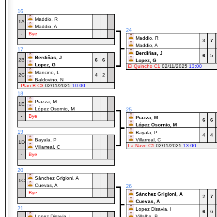
16
Maddio, R
1A
Maddio, A
24
-
Bye
Maddio, R
3
7
Maddio, A
17
Berdiñas, J
6
5
Berdiñas, J
2B
6
6
Lopez, G
Lopez, G
El Quincho C1
02/11/2025
13:00
Mancino, L
2C
4
2
Baldovino, N
Plan B C3
02/11/2025
10:00
18
Piazza, M
1E
López Osornio, M
25
-
Bye
Piazza, M
6
6
López Osornio, M
19
Bayala, P
4
4
Bayala, P
Villarreal, C
1D
La Nave C1
02/11/2025
13:00
Villarreal, C
-
Bye
20
Sánchez Grigioni, A
1C
Cuevas, A
26
-
Bye
Sánchez Grigioni, A
2
7
Cuevas, A
21
Lopez Disavia, I
6
6
Lopez Disavia, I
Villalba, B