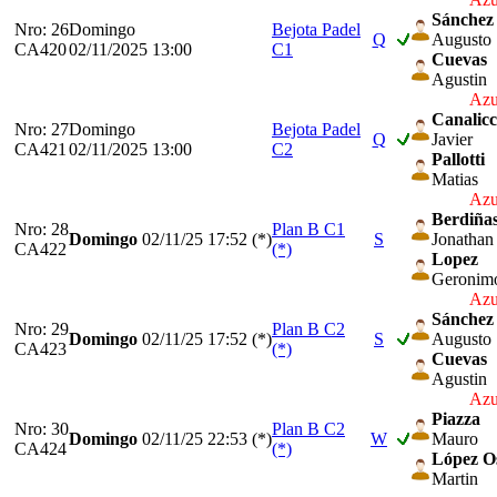
Sánchez 
Nro: 26
Domingo
Bejota Padel
Q
Augusto
CA420
02/11/2025 13:00
C1
Cuevas
Agustin
Azu
Canalicc
Nro: 27
Domingo
Bejota Padel
Q
Javier
CA421
02/11/2025 13:00
C2
Pallotti
Matias
Azu
Berdiña
Nro: 28
Plan B C1
Domingo
02/11/25
17:52 (*)
S
Jonathan
CA422
(*)
Lopez
Geronim
Azu
Sánchez 
Nro: 29
Plan B C2
Domingo
02/11/25
17:52 (*)
S
Augusto
CA423
(*)
Cuevas
Agustin
Azu
Piazza
Nro: 30
Plan B C2
Domingo
02/11/25
22:53 (*)
W
Mauro
CA424
(*)
López O
Martin