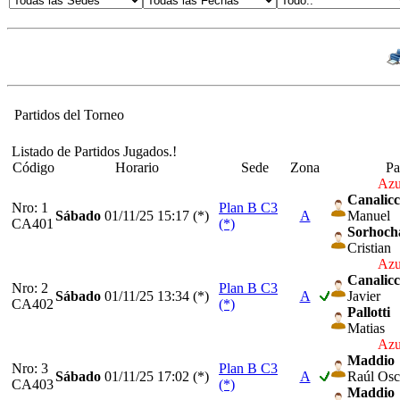
Partidos del Torneo
Listado de Partidos Jugados.!
Código
Horario
Sede
Zona
Pa
Azu
Canalicc
Nro: 1
Plan B C3
Sábado
01/11/25
15:17 (*)
A
Manuel
CA401
(*)
Sorhoch
Cristian
Azu
Canalicc
Nro: 2
Plan B C3
Sábado
01/11/25
13:34 (*)
A
Javier
CA402
(*)
Pallotti
Matias
Azu
Maddio
Nro: 3
Plan B C3
Sábado
01/11/25
17:02 (*)
A
Raúl Osc
CA403
(*)
Maddio