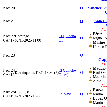
Nro: 20
O
Sánchez Gr
C
Nro: 21
O
Lopez D
Azu
Pérez
Nro: 22
Domingo
El Quincho
O
Miguel A
CA417
02/11/2025 11:00
C1
Marino
Hernan E
Nro: 23
O
Ciap
Azu
Maddio
Nro: 24
El Quincho
Domingo
02/11/25
13:36 (*)
Q
Raúl Osc
CA418
C1 (*)
Maddio
Alejo
Azu
Piazza
Nro: 25
Domingo
La Nave C1
Q
Mauro
CA419
02/11/2025 13:00
López O
Martin
Azu