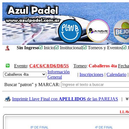
Sin Ingreso
Inicio
|
Institucional
|
Torneos y Eventos
|
J
Evento
:
C4/C6/C8/D6/D8/5S
Torneo
:
Caballeros 4ta
Fecha
Información
|
Inscripciones
|
Calendario
|
General
Buscar "patron" y MARCAR:
Imprimir Llave Final con
APELLIDOS
de las PAREJAS
|
LLAV
8º DE FINAL
4º DE FINAL