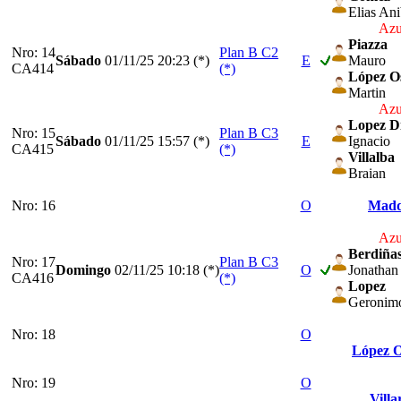
Elias Ani
Azu
Piazza
Nro: 14
Plan B C2
Sábado
01/11/25
20:23 (*)
E
Mauro
CA414
(*)
López O
Martin
Azu
Lopez D
Nro: 15
Plan B C3
Sábado
01/11/25
15:57 (*)
E
Ignacio
CA415
(*)
Villalba
Braian
Nro: 16
O
Madd
Azu
Berdiña
Nro: 17
Plan B C3
Domingo
02/11/25
10:18 (*)
O
Jonathan
CA416
(*)
Lopez
Geronim
Nro: 18
O
López O
Nro: 19
O
Villa