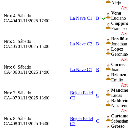
Alejo
Azu
Vena
Nro: 4
Sábado
La Nave C1
B
Luciano
CA404
01/11/2025 17:00
Ciappin
Francisc
Azu
Berdiña
Nro: 5
Sábado
La Nave C2
B
Jonathan
CA405
01/11/2025 15:00
Lopez
Geronim
Azu
Cornec
Nro: 6
Sábado
La Nave C1
B
Juan
CA406
01/11/2025 14:00
Brienzo
Emilio
Azu
Mancin
Nro: 7
Sábado
Bejota Padel
C
Lucas
CA407
01/11/2025 13:00
C2
Baldovi
Nazaren
Azu
Cartam
Nro: 8
Sábado
Bejota Padel
C
Sebastia
CA408
01/11/2025 16:00
C2
Grosso