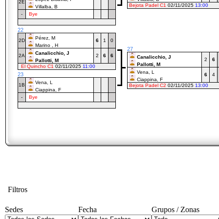
2E
Bejota Padel C1
02/11/2025
13:00
Villalba, B
-
Bye
22
Pérez, M
2D
6
1
0
Marino , H
27
Canalicchio, J
2A
2
6
6
Canalicchio, J
2
6
Pallotti, M
Pallotti, M
El Quincho C1
02/11/2025
11:00
Vena, L
23
6
4
Ciappina, F
Vena, L
1B
Bejota Padel C2
02/11/2025
13:00
Ciappina, F
-
Bye
Filtros
Sedes
Fecha
Grupos / Zonas