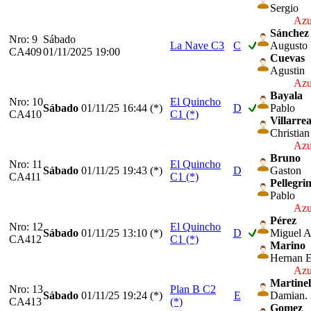
Sergio
Azu
Sánchez 
Nro: 9
Sábado
La Nave C3
C
Augusto
CA409
01/11/2025 19:00
Cuevas
Agustin
Azu
Bayala
Nro: 10
El Quincho
Sábado
01/11/25
16:44 (*)
D
Pablo
CA410
C1 (*)
Villarrea
Christian
Azu
Bruno
Nro: 11
El Quincho
Sábado
01/11/25
19:43 (*)
D
Gaston
CA411
C1 (*)
Pellegrin
Pablo
Azu
Pérez
Nro: 12
El Quincho
Sábado
01/11/25
13:10 (*)
D
Miguel A
CA412
C1 (*)
Marino
Hernan E
Azu
Martinel
Nro: 13
Plan B C2
Sábado
01/11/25
19:24 (*)
E
Damian.
CA413
(*)
Gomez