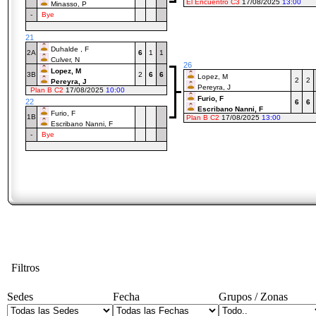
El Encuentro C3
17/08/2025
13:00
Minasso, P
-
Bye
21
Duhalde , F
2A
6
1
1
Culver, N
26
Lopez, M
3B
2
6
6
Lopez, M
2
2
Pereyra, J
Pereyra, J
Plan B C2
17/08/2025
10:00
Furio, F
22
6
6
Escribano Nanni, F
Furio, F
1B
Plan B C2
17/08/2025
13:00
Escribano Nanni, F
-
Bye
Filtros
Sedes
Fecha
Grupos / Zonas