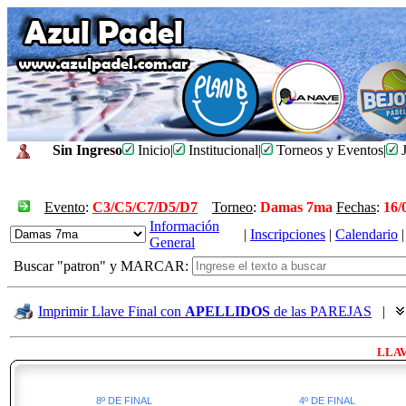
Sin Ingreso
Inicio
|
Institucional
|
Torneos y Eventos
|
J
Evento
:
C3/C5/C7/D5/D7
Torneo
:
Damas 7ma
Fechas
:
16/
Información
|
Inscripciones
|
Calendario
|
General
Buscar "patron" y MARCAR:
Imprimir Llave Final con
APELLIDOS
de las PAREJAS
|
LLAV
8º DE FINAL
4º DE FINAL