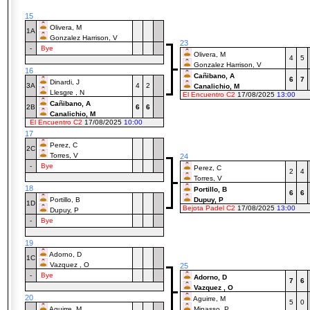
15
Olivera, M
1A
Gonzalez Harrison, V
23
-
Bye
Olivera, M
4
5
Gonzalez Harrison, V
16
Cañibano, A
6
7
Dinardi, J
3A
4
2
Canalichio, M
Llesgre , N
El Encuentro C2
17/08/2025
13:00
Cañibano, A
2B
6
6
Canalichio, M
El Encuentro C2
17/08/2025
10:00
17
Perez, C
2C
Torres, V
24
-
Bye
Perez, C
2
4
Torres, V
18
Portillo, B
6
6
Portillo, B
Dupuy, P
1D
Bejota Padel C2
17/08/2025
13:00
Dupuy, P
-
Bye
19
Adorno, D
1C
Vazquez , O
25
-
Bye
Adorno, D
7
6
Vazquez , O
20
Aguirre, M
5
0
Aguirre, M
Minasso, P