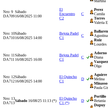
Martina
El
Perez
Nro: 9
Sábado
Encuentro
C
Camila
DA709
16/08/2025 11:00
C2
Torres
Valeria E
Ballare
Nro: 10
Sábado
Bejota Padel
C
Agustina
DA710
16/08/2025 14:00
C1
Ruiz
Lourdes
Adorno
Nro: 11
Sábado
Bejota Padel
C
Diana
DA711
16/08/2025 16:00
C1
Vazquez
Olga
Aguirre
Nro: 12
Sábado
El Quincho
D
Melina
DA712
16/08/2025 14:00
C1
Minasso
Paula Gi
Portillo
Nro: 13
El Quincho
Sábado
16/08/25
11:13 (*)
D
Betania
DA713
C1 (*)
Dupuy