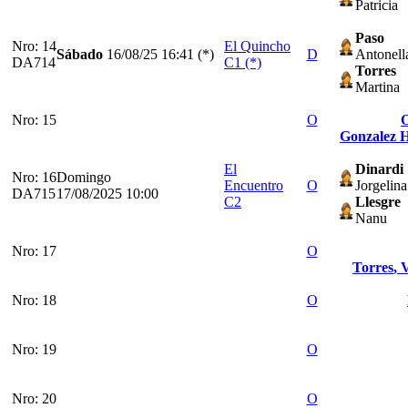
Patricia
Paso
Nro: 14
El Quincho
Sábado
16/08/25
16:41 (*)
D
Antonell
DA714
C1 (*)
Torres
Martina
Nro: 15
O
O
Gonzalez H
El
Dinardi
Nro: 16
Domingo
Encuentro
O
Jorgelina
DA715
17/08/2025 10:00
C2
Llesgre
Nanu
Nro: 17
O
Torres
, 
Nro: 18
O
Nro: 19
O
Nro: 20
O