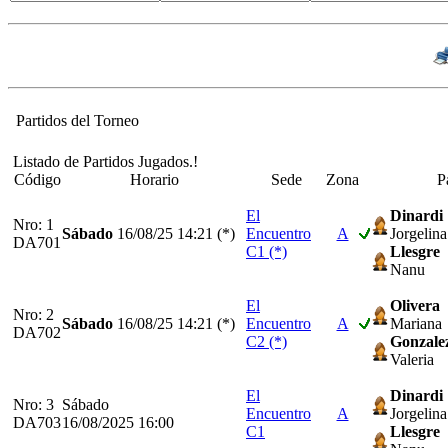
Partidos del Torneo
Listado de Partidos Jugados.!
Código
Horario
Sede
Zona
P
El
Dinardi
Nro: 1
Sábado
16/08/25
14:21 (*)
Encuentro
A
Jorgelina
DA701
C1 (*)
Llesgre
Nanu
El
Olivera
Nro: 2
Sábado
16/08/25
14:21 (*)
Encuentro
A
Mariana
DA702
C2 (*)
Gonzale
Valeria
El
Dinardi
Nro: 3
Sábado
Encuentro
A
Jorgelina
DA703
16/08/2025 16:00
C1
Llesgre