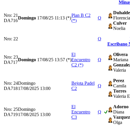
Mina
Duhalde
Nro: 21
Plan B C2
Domingo
17/08/25
11:13 (*)
O
Florenci
DA716
(*)
Culver
Noelia
Nro: 22
O
Escribano 
El
Olivera
Nro: 23
Domingo
17/08/25
13:57 (*)
Encuentro
Q
Mariana
DA717
C2 (*)
Gonzale
Valeria
Perez
Nro: 24
Domingo
Bejota Padel
Q
Camila
DA718
17/08/2025 13:00
C2
Torres
Valeria E
El
Adorno
Nro: 25
Domingo
Encuentro
Q
Diana
DA719
17/08/2025 13:00
C3
Vazquez
Olga