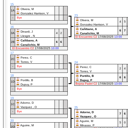
15
Olivera, M
1A
Gonzalez Harrison, V
23
-
Bye
Olivera, M
4
5
Gonzalez Harrison, V
16
Cañibano, A
6
7
Dinardi, J
3A
4
2
Canalichio, M
Llesgre , N
El Encuentro C2
17/08/2025
13:00
Cañibano, A
2B
6
6
Canalichio, M
El Encuentro C2
17/08/2025
10:00
17
Perez, C
2C
Torres, V
24
-
Bye
Perez, C
2
4
Torres, V
18
Portillo, B
6
6
Portillo, B
Dupuy, P
1D
Bejota Padel C2
17/08/2025
13:00
Dupuy, P
-
Bye
19
Adorno, D
1C
Vazquez , O
25
-
Bye
Adorno, D
7
6
Vazquez , O
20
Aguirre, M
5
0
Aguirre, M
Minasso, P
2D