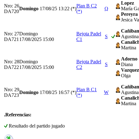
Lopez
Nro: 26
Plan B C2
Domingo
17/08/25
13:22 (*)
Q
María Ga
DA720
(*)
Pereyra
Jesica V
Cañiba
Nro: 27
Domingo
Bejota Padel
S
Agustina
DA721
17/08/2025 15:00
C1
Canalic
Martina
Adorno
Nro: 28
Domingo
Bejota Padel
S
Diana
DA722
17/08/2025 15:00
C2
Vazquez
Olga
Cañiba
Nro: 29
Plan B C1
Domingo
17/08/25
16:57 (*)
W
Agustina
DA723
(*)
Canalic
Martina
.Referencias:
Resultado del partido jugado