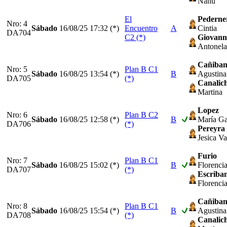
Nanu
El
Pederne
Nro: 4
Sábado
16/08/25
17:32 (*)
Encuentro
A
Cintia
DA704
C2 (*)
Giovanne
Antonela
Cañiba
Nro: 5
Plan B C1
Sábado
16/08/25
13:54 (*)
B
Agustina
DA705
(*)
Canalic
Martina
Lopez
Nro: 6
Plan B C2
Sábado
16/08/25
12:58 (*)
B
María Ga
DA706
(*)
Pereyra
Jesica V
Furio
Nro: 7
Plan B C1
Sábado
16/08/25
15:02 (*)
B
Florenci
DA707
(*)
Escriba
Florenci
Cañiba
Nro: 8
Plan B C1
Sábado
16/08/25
15:54 (*)
B
Agustina
DA708
(*)
Canalic