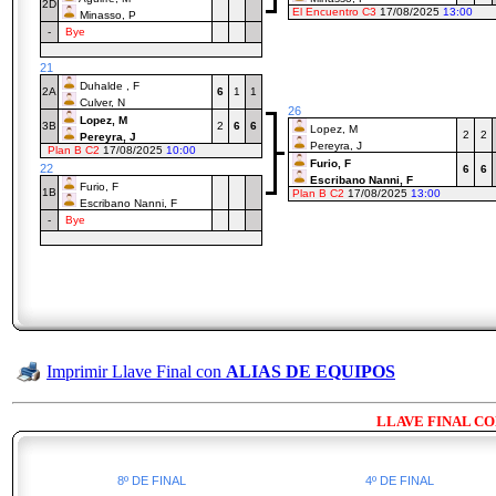
2D
El Encuentro C3
17/08/2025
13:00
Minasso, P
-
Bye
21
Duhalde , F
2A
6
1
1
Culver, N
26
Lopez, M
3B
2
6
6
Lopez, M
2
2
Pereyra, J
Pereyra, J
Plan B C2
17/08/2025
10:00
Furio, F
22
6
6
Escribano Nanni, F
Furio, F
1B
Plan B C2
17/08/2025
13:00
Escribano Nanni, F
-
Bye
Imprimir Llave Final con
ALIAS DE EQUIPOS
LLAVE FINAL CO
8º DE FINAL
4º DE FINAL