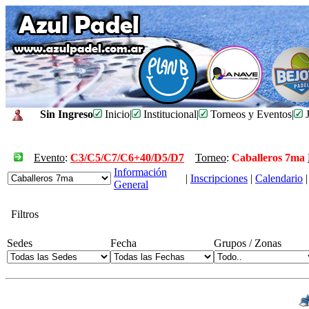
Sin Ingreso
Inicio
|
Institucional
|
Torneos y Eventos
|
J
Evento
:
C3/C5/C7/C6+40/D5/D7
Torneo
:
Caballeros 7ma
Información
|
Inscripciones
|
Calendario
|
General
Filtros
Sedes
Fecha
Grupos / Zonas