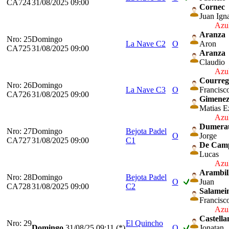
CA724
31/08/2025 09:00
Cornec
Juan Ign
Azul
Aranza
Nro: 25
Domingo
La Nave C2
O
Aron
CA725
31/08/2025 09:00
Aranza
Claudio
Azul
Courreg
Nro: 26
Domingo
La Nave C3
O
Francisc
CA726
31/08/2025 09:00
Gimene
Matias E
Azul
Dumera
Nro: 27
Domingo
Bejota Padel
O
Jorge
CA727
31/08/2025 09:00
C1
De Cam
Lucas
Azul
Arambil
Nro: 28
Domingo
Bejota Padel
O
Juan
CA728
31/08/2025 09:00
C2
Salamei
Francisc
Azul
Castella
Nro: 29
El Quincho
Domingo
31/08/25
09:11 (*)
O
Jonatan