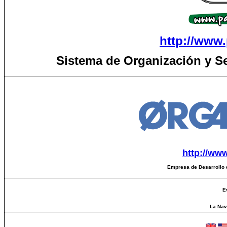
http://www.
Sistema de Organización y S
http://ww
Empresa de Desarrollo 
E
La Nave