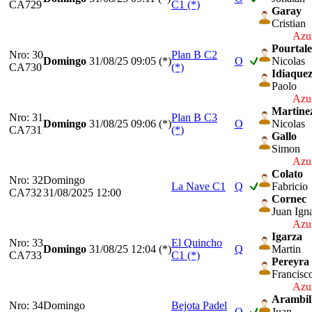
CA729
C1 (*)
Garay
Cristian
Azul
Pourtale
Nro: 30
Plan B C2
Domingo
31/08/25
09:05 (*)
O
Nicolas
CA730
(*)
Idiaque
Paolo
Azul
Martine
Nro: 31
Plan B C3
Domingo
31/08/25
09:06 (*)
O
Nicolas
CA731
(*)
Gallo
Simon
Azul
Colato
Nro: 32
Domingo
La Nave C1
Q
Fabricio
CA732
31/08/2025 12:00
Cornec
Juan Ign
Azul
Igarza
Nro: 33
El Quincho
Domingo
31/08/25
12:04 (*)
Q
Martin
CA733
C1 (*)
Pereyra
Francisc
Azul
Arambil
Nro: 34
Domingo
Bejota Padel
Q
Juan