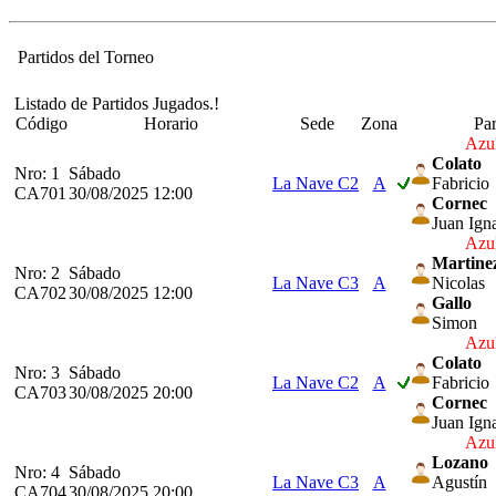
Partidos del Torneo
Listado de Partidos Jugados.!
Código
Horario
Sede
Zona
Pa
Azul
Colato
Nro: 1
Sábado
La Nave C2
A
Fabricio
CA701
30/08/2025 12:00
Cornec
Juan Ign
Azul
Martine
Nro: 2
Sábado
La Nave C3
A
Nicolas
CA702
30/08/2025 12:00
Gallo
Simon
Azul
Colato
Nro: 3
Sábado
La Nave C2
A
Fabricio
CA703
30/08/2025 20:00
Cornec
Juan Ign
Azul
Lozano
Nro: 4
Sábado
La Nave C3
A
Agustín
CA704
30/08/2025 20:00