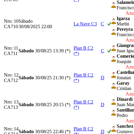
Salamei
Francisc
Azul
Igarza
Nro: 10
Sábado
La Nave C3
C
Martin
CA710
30/08/2025 22:00
Pereyra
Francisc
Azul
Giangra
Nro: 11
Plan B C2
Sábado
30/08/25
13:39 (*)
C
Juan Ign
CA711
(*)
Comeri
Joaquin
Azul
Castella
Nro: 12
Plan B C2
Sábado
30/08/25
21:30 (*)
D
Jonatan
CA712
(*)
Garay
Cristian
Azul
Dinardi
Nro: 13
Plan B C2
Sábado
30/08/25
20:15 (*)
D
Juan Ma
CA713
(*)
Santilla
Pedro
Azul
Sanchez
Nro: 14
Plan B C2
Sábado
30/08/25
22:46 (*)
D
Gustavo