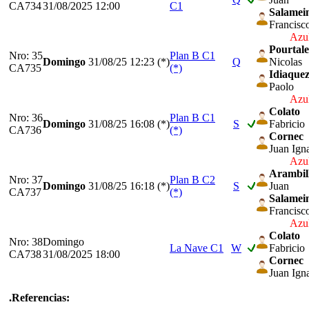
CA734
31/08/2025 12:00
C1
Salamei
Francisc
Azul
Pourtale
Nro: 35
Plan B C1
Domingo
31/08/25
12:23 (*)
Q
Nicolas
CA735
(*)
Idiaque
Paolo
Azul
Colato
Nro: 36
Plan B C1
Domingo
31/08/25
16:08 (*)
S
Fabricio
CA736
(*)
Cornec
Juan Ign
Azul
Arambil
Nro: 37
Plan B C2
Domingo
31/08/25
16:18 (*)
S
Juan
CA737
(*)
Salamei
Francisc
Azul
Colato
Nro: 38
Domingo
La Nave C1
W
Fabricio
CA738
31/08/2025 18:00
Cornec
Juan Ign
.Referencias: