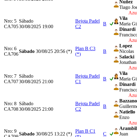
Nuñez
Tiago Jo
Azul
Vila
Nro: 5
Sábado
Bejota Padel
B
Maria G
CA705
30/08/2025 19:00
C2
Dinardi
Francisc
Azul
Lopez
Nro: 6
Plan B C3
Sábado
30/08/25
20:56 (*)
B
Nicolas
CA706
(*)
Salacki
Jonathan
Azul
Vila
Nro: 7
Sábado
Bejota Padel
B
Maria G
CA707
30/08/2025 21:00
C1
Dinardi
Francisc
Azul
Bazzano
Nro: 8
Sábado
Bejota Padel
B
Guillerm
CA708
30/08/2025 21:00
C2
Natiello
Enzo
Azul
Arambil
Nro: 9
Plan B C1
Sábado
30/08/25
13:22 (*)
C
Juan
CA709
(*)