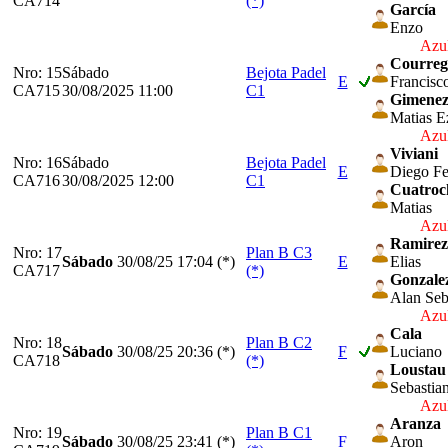
CA714
(*)
García
Enzo
Azul
Courreg
Nro: 15
Sábado
Bejota Padel
E
Francisc
CA715
30/08/2025 11:00
C1
Gimene
Matias E
Azul
Viviani
Nro: 16
Sábado
Bejota Padel
E
Diego Fe
CA716
30/08/2025 12:00
C1
Cuatroc
Matias
Azul
Ramirez
Nro: 17
Plan B C3
Sábado
30/08/25
17:04 (*)
E
Elias
CA717
(*)
Gonzale
Alan Seb
Azul
Cala
Nro: 18
Plan B C2
Sábado
30/08/25
20:36 (*)
F
Luciano
CA718
(*)
Loustau
Sebastia
Azul
Aranza
Nro: 19
Plan B C1
Sábado
30/08/25
23:41 (*)
F
Aron