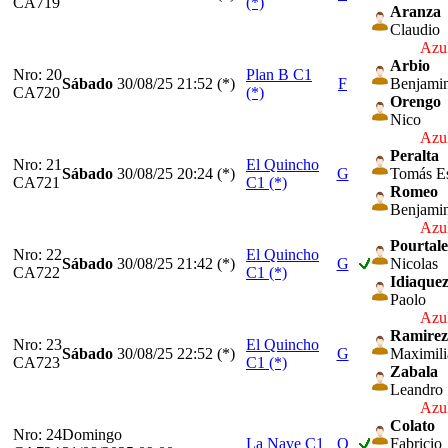
CA719
(*)
Aranza
Claudio
Azul
Arbio
Nro: 20
Plan B C1
Sábado
30/08/25
21:52 (*)
F
Benjami
CA720
(*)
Orengo
Nico
Azul
Peralta
Nro: 21
El Quincho
Sábado
30/08/25
20:24 (*)
G
Tomás E
CA721
C1 (*)
Romeo
Benjami
Azul
Pourtale
Nro: 22
El Quincho
Sábado
30/08/25
21:42 (*)
G
Nicolas
CA722
C1 (*)
Idiaque
Paolo
Azul
Ramirez
Nro: 23
El Quincho
Sábado
30/08/25
22:52 (*)
G
Maximil
CA723
C1 (*)
Zabala
Leandro
Azul
Colato
Nro: 24
Domingo
La Nave C1
O
Fabricio