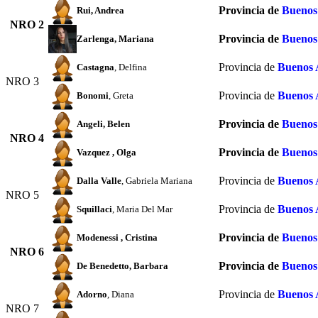
Provincia de
Buenos
Rui
, Andrea
NRO 2
Provincia de
Buenos
Zarlenga
, Mariana
Provincia de
Buenos 
Castagna
, Delfina
NRO 3
Provincia de
Buenos 
Bonomi
, Greta
Provincia de
Buenos
Angeli
, Belen
NRO 4
Provincia de
Buenos
Vazquez
, Olga
Provincia de
Buenos 
Dalla Valle
, Gabriela Mariana
NRO 5
Provincia de
Buenos 
Squillaci
, Maria Del Mar
Provincia de
Buenos
Modenessi
, Cristina
NRO 6
Provincia de
Buenos
De Benedetto
, Barbara
Provincia de
Buenos 
Adorno
, Diana
NRO 7