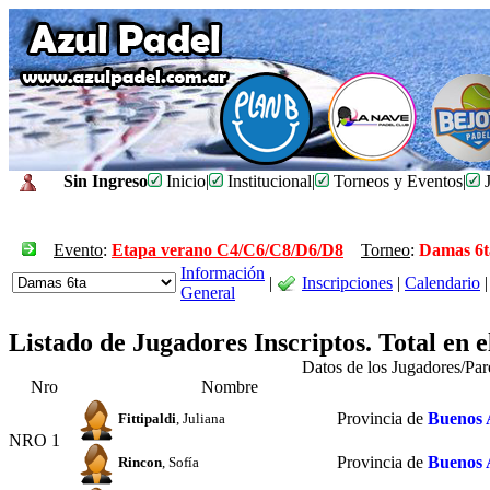
Sin Ingreso
Inicio
|
Institucional
|
Torneos y Eventos
|
J
Evento
:
Etapa verano C4/C6/C8/D6/D8
Torneo
:
Damas 6t
Información
|
Inscripciones
|
Calendario
|
General
Listado de Jugadores Inscriptos. Total en 
Datos de los Jugadores/Pa
Nro
Nombre
Provincia de
Buenos 
Fittipaldi
, Juliana
NRO 1
Provincia de
Buenos 
Rincon
, Sofía