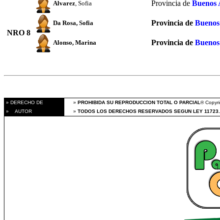
Provincia de
Buenos 
Alvarez
, Sofia
Provincia de
Buenos
Da Rosa
, Sofia
NRO 8
Provincia de
Buenos
Alonso
, Marina
» DERECHO DE
»
PROHIBIDA SU REPRODUCCION TOTAL O PARCIAL
® Copyri
» AUTOR
»
TODOS LOS DERECHOS RESERVADOS SEGUN LEY 11723.