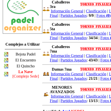
Caballeros
3ra
Información General
|
Clasificación
|
L
Final
|
Partidos Jugados
:
9/9
|
Fotos
(0)
Caballeros
5ta
Información General
|
Clasificación
|
L
Final
|
Partidos Jugados
:
34/34
|
Fotos
Complejos a Utilizar
Caballeros
-----------------------------
7ma
Bejota Padel
Información General
|
Clasificación
|
L
El Encuentro
Final
|
Partidos Jugados
:
43/43
|
Fotos
El Quincho
Damas 7ma
La Nave
Información General
|
Clasificación
|
L
[Complejo Sede]
Final
|
Partidos Jugados
:
21/21
|
Fotos
MENORES
AVANZADOS
Información General
|
Clasificación
|
L
Final
|
Partidos Jugados
:
13/13
|
Fotos