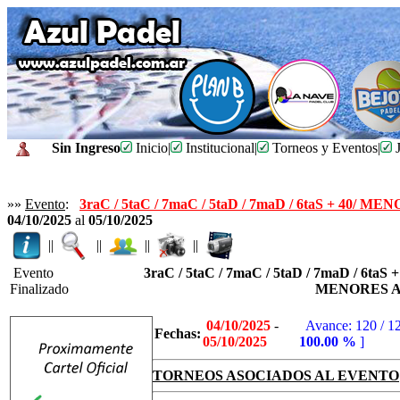
Sin Ingreso
Inicio
|
Institucional
|
Torneos y Eventos
|
J
»»
Evento
:
3raC / 5taC / 7maC / 5taD / 7maD / 6taS + 40/ ME
04/10/2025
al
05/10/2025
||
||
||
||
Evento
3raC / 5taC / 7maC / 5taD / 7maD / 6taS +
Finalizado
MENORES 
04/10/2025
-
Avance: 120 / 1
Fechas:
05/10/2025
100.00 %
]
TORNEOS ASOCIADOS AL EVENTO