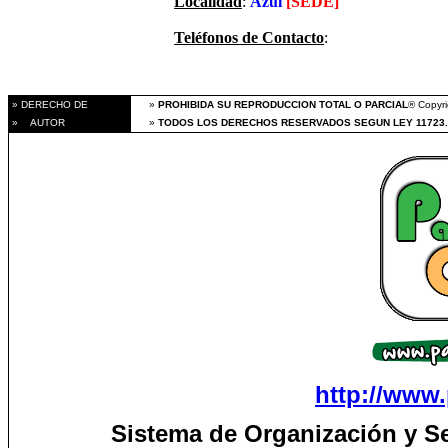
Localidad
:
Azul
[SEDE]
Teléfonos de Contacto
:
» DERECHO DE
»
PROHIBIDA SU REPRODUCCION TOTAL O PARCIAL
® Copyri
» AUTOR
»
TODOS LOS DERECHOS RESERVADOS SEGUN LEY 11723.
http://www.
Sistema de Organización y S