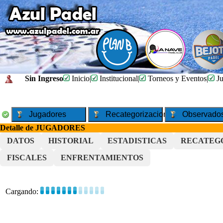
Sin Ingreso
Inicio
|
Institucional
|
Torneos y Eventos
|
Ju
Jugadores
Recategorizaciones
Observado
Detalle de JUGADORES
DATOS
HISTORIAL
ESTADISTICAS
RECATEG
FISCALES
ENFRENTAMIENTOS
Cargando: